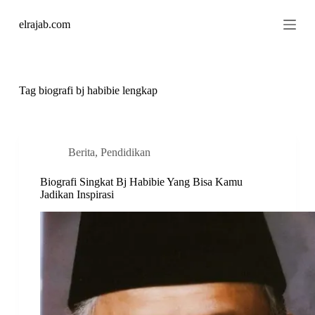
S
elrajab.com
k
i
p
t
o
c
Tag
biografi bj habibie lengkap
o
n
t
e
n
Berita
,
Pendidikan
t
Biografi Singkat Bj Habibie Yang Bisa Kamu
Jadikan Inspirasi