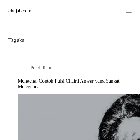
S
elrajab.com
k
i
p
t
o
c
Tag
aku
o
n
t
e
n
Pendidikan
t
Mengenal Contoh Puisi Chairil Anwar yang Sangat
Melegenda