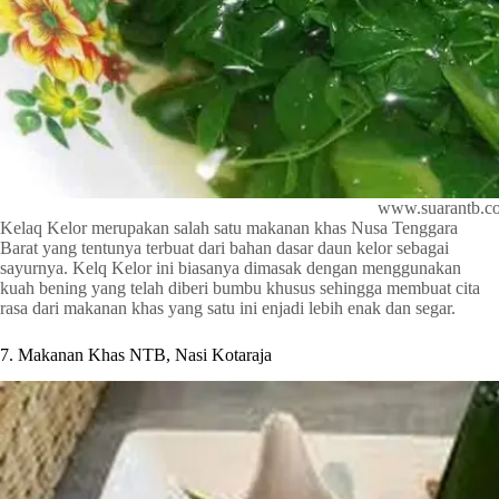
www.suarantb.c
Kelaq Kelor merupakan salah satu makanan khas Nusa Tenggara
Barat yang tentunya terbuat dari bahan dasar daun kelor sebagai
sayurnya. Kelq Kelor ini biasanya dimasak dengan menggunakan
kuah bening yang telah diberi bumbu khusus sehingga membuat cita
rasa dari makanan khas yang satu ini enjadi lebih enak dan segar.
7. Makanan Khas NTB, Nasi Kotaraja