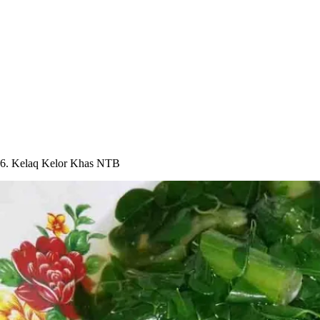
6. Kelaq Kelor Khas NTB