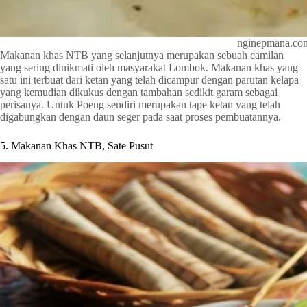
nginepmana.co
Makanan khas NTB yang selanjutnya merupakan sebuah camilan
yang sering dinikmati oleh masyarakat Lombok. Makanan khas yang
satu ini terbuat dari ketan yang telah dicampur dengan parutan kelapa
yang kemudian dikukus dengan tambahan sedikit garam sebagai
perisanya. Untuk Poeng sendiri merupakan tape ketan yang telah
digabungkan dengan daun seger pada saat proses pembuatannya.
5. Makanan Khas NTB, Sate Pusut