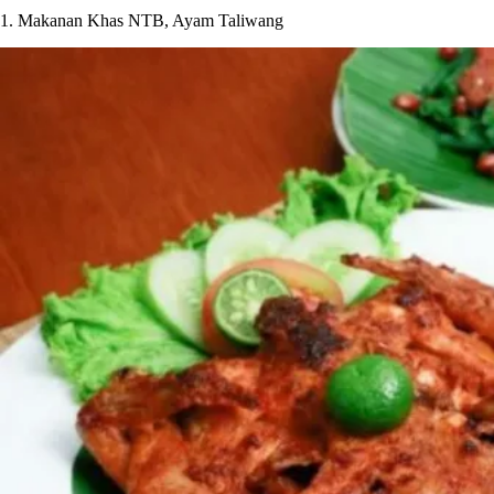
1. Makanan Khas NTB, Ayam Taliwang