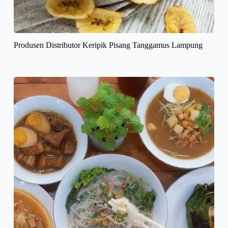
Produsen Distributor Keripik Pisang Tanggamus Lampung