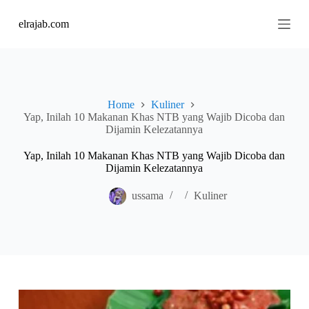
S
elrajab.com
k
i
p
t
o
c
o
Home
Kuliner
n
Yap, Inilah 10 Makanan Khas NTB yang Wajib Dicoba dan
t
Dijamin Kelezatannya
e
n
Yap, Inilah 10 Makanan Khas NTB yang Wajib Dicoba dan
t
Dijamin Kelezatannya
ussama
Kuliner