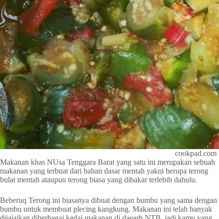
cookpad.com
Makanan khas NUsa Tenggara Barat yang satu ini merupakan sebuah
makanan yang terbuat dari bahan dasar mentah yakni berupa terong
bulat mentah ataupun terong biasa yang dibakar terlebih dahulu.
Beberuq Terong ini biasanya dibuat dengan bumbu yang sama dengan
bumbu untuk membuat plecing kangkung. Makanan ini telah banyak
dijajajkan diberbagai kedai makanan di daearh NTB, jadi kamu yang