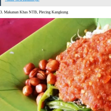
3. Makanan Khas NTB, Plecing Kangkung