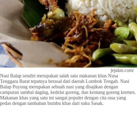
jejalan.com/
Nasi Balap sendiri merupakan salah satu makanan khas Nusa
Tenggara Barat tepatnya berasal dari daerah Lombok Tengah. Nasi
Balap Puyung merupakan sebuah nasi yang disajikan dengan
campuran sambal daging, kedelai goreng, dan kentang goreng kremes.
Makanan khas yang satu ini sangat populer dengan cita rasa yang
pedas dengan tambahan bumbu khas dari suku Sasak.