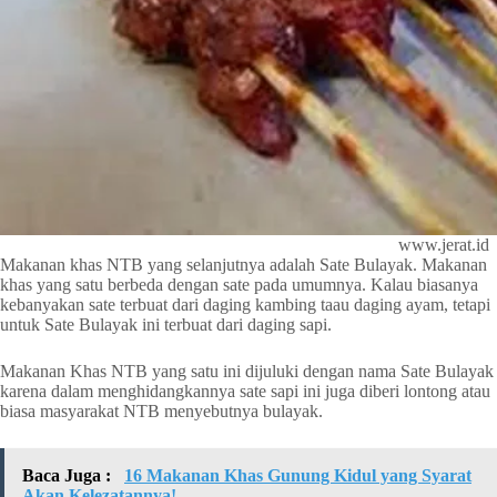
www.jerat.id
Makanan khas NTB yang selanjutnya adalah Sate Bulayak. Makanan
khas yang satu berbeda dengan sate pada umumnya. Kalau biasanya
kebanyakan sate terbuat dari daging kambing taau daging ayam, tetapi
untuk Sate Bulayak ini terbuat dari daging sapi.
Makanan Khas NTB yang satu ini dijuluki dengan nama Sate Bulayak
karena dalam menghidangkannya sate sapi ini juga diberi lontong atau
biasa masyarakat NTB menyebutnya bulayak.
Baca Juga :
16 Makanan Khas Gunung Kidul yang Syarat
Akan Kelezatannya!