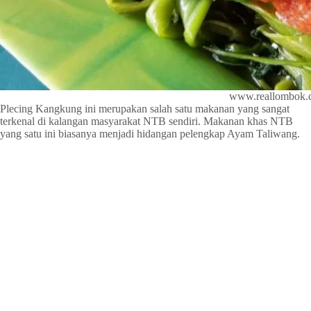
www.reallombok.
Plecing Kangkung ini merupakan salah satu makanan yang sangat
terkenal di kalangan masyarakat NTB sendiri. Makanan khas NTB
yang satu ini biasanya menjadi hidangan pelengkap Ayam Taliwang.