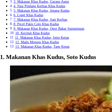
3. Makanan Khas Kudus, Garang Asem
4. Nasi Pindang Kerbau Khas Kudus
5. Makanan Khas Kudus, Jenang Kudus
6. Lepet Khas Kudus
7. Makanan Khas Kudus, Sate Kerbau
8. Pecel Pakis Colo Khas Kudus
9. Makanan Khas Kudus, Opor Bakar Sunggingan
10. Keciput Khas Kudus
11. Makanan Khas Kudus, Intip Ketan
12. Madu Mongso Khas Kudus
13. Makanan Khas Kudus, Tape Ketan
1. Makanan Khas Kudus, Soto Kudus