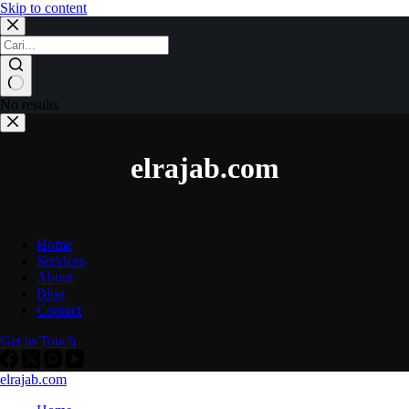
Skip to content
No results
elrajab.com
Home
Services
About
Blog
Contact
Get in Touch
elrajab.com