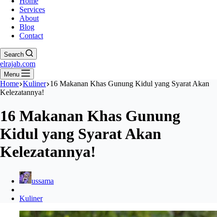
Home
Services
About
Blog
Contact
Search
elrajab.com
Menu
Home
Kuliner
16 Makanan Khas Gunung Kidul yang Syarat Akan
Kelezatannya!
16 Makanan Khas Gunung
Kidul yang Syarat Akan
Kelezatannya!
ussama
Kuliner