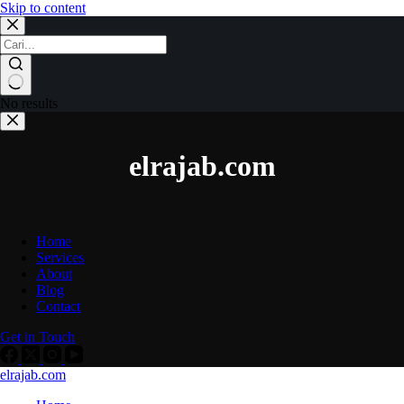
Skip to content
No results
elrajab.com
Home
Services
About
Blog
Contact
Get in Touch
elrajab.com