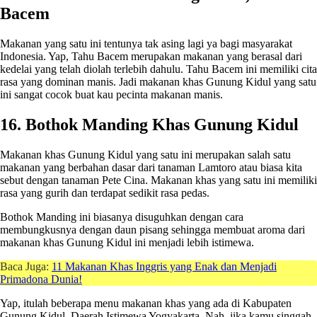
Bacem
Makanan yang satu ini tentunya tak asing lagi ya bagi masyarakat
Indonesia. Yap, Tahu Bacem merupakan makanan yang berasal dari
kedelai yang telah diolah terlebih dahulu. Tahu Bacem ini memiliki cita
rasa yang dominan manis. Jadi makanan khas Gunung Kidul yang satu
ini sangat cocok buat kau pecinta makanan manis.
16. Bothok Manding Khas Gunung Kidul
Makanan khas Gunung Kidul yang satu ini merupakan salah satu
makanan yang berbahan dasar dari tanaman Lamtoro atau biasa kita
sebut dengan tanaman Pete Cina. Makanan khas yang satu ini memiliki
rasa yang gurih dan terdapat sedikit rasa pedas.
Bothok Manding ini biasanya disuguhkan dengan cara
membungkusnya dengan daun pisang sehingga membuat aroma dari
makanan khas Gunung Kidul ini menjadi lebih istimewa.
Baca Juga:
11 Makanan Khas Inggris yang Enak dan Menjadi
Primadona Dunia!
Yap, itulah beberapa menu makanan khas yang ada di Kabupaten
Gunung Kidul, Daerah Istimewa Yogyakarta. Nah, jika kamu singgah