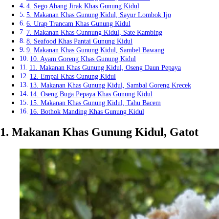
4. Sego Abang Jirak Khas Gunung Kidul
5. Makanan Khas Gunung Kidul, Sayur Lombok Ijo
6. Urap Trancam Khas Gunung Kidul
7. Makanan Khas Gunnung Kidul, Sate Kambing
8. Seafood Khas Pantai Gunung Kidul
9. Makanan Khas Gunung Kidul, Sambel Bawang
10. Ayam Goreng Khas Gunung Kidul
11. Makanan Khas Gunung Kidul, Oseng Daun Pepaya
12. Empal Khas Gunung Kidul
13. Makanan Khas Gunung Kidul, Sambal Goreng Krecek
14. Oseng Buga Pepaya Khas Gunung Kidul
15. Makanan Khas Gunung Kidul, Tahu Bacem
16. Bothok Manding Khas Gunung Kidul
1. Makanan Khas Gunung Kidul, Gatot