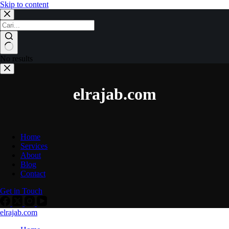
Skip to content
No results
elrajab.com
Home
Services
About
Blog
Contact
Get in Touch
elrajab.com