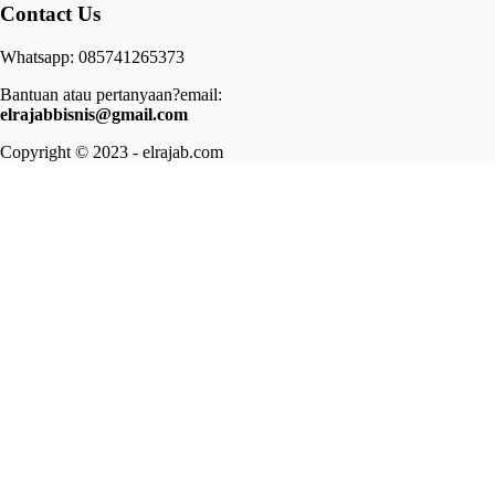
Contact Us
Whatsapp: 085741265373
Bantuan atau pertanyaan?email:
elrajabbisnis@gmail.com
Copyright © 2023 - elrajab.com