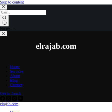
Skip to content
No results
elrajab.com
Home
Services
About
Blog
Contact
Get in Touch
elrajab.com