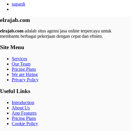
supardi
elrajab.com
elrajab.com
adalah situs agensi jasa online terpercaya untuk
membantu berbagai pekerjaan dengan cepat dan efisien.
Site Menu
Services
Our Team
Pricing Plans
We are Hiring
Privacy Policy
Useful Links
Introduction
About Us
App Features
Pricing Plans
Cookie Policy