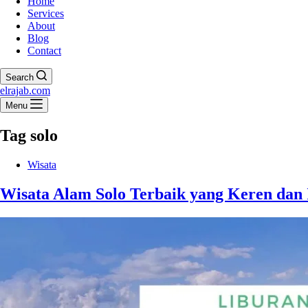
Home
Services
About
Blog
Contact
Search
elrajab.com
Menu
Tag
solo
Wisata
Wisata Alam Solo Terbaik yang Keren dan