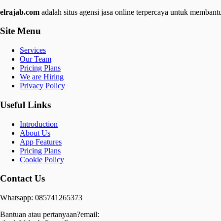
elrajab.com
adalah situs agensi jasa online terpercaya untuk membantu
Site Menu
Services
Our Team
Pricing Plans
We are Hiring
Privacy Policy
Useful Links
Introduction
About Us
App Features
Pricing Plans
Cookie Policy
Contact Us
Whatsapp: 085741265373
Bantuan atau pertanyaan?email: