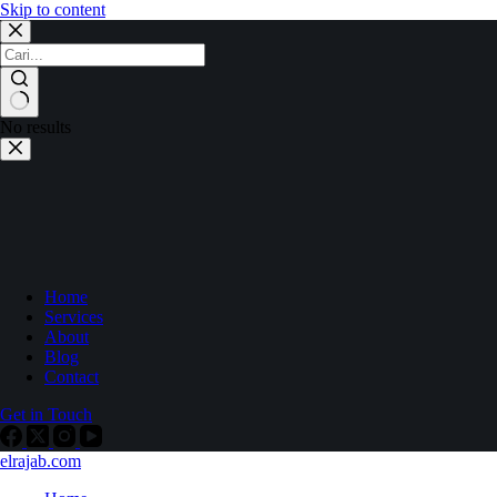
Skip to content
No results
Home
Services
About
Blog
Contact
Get in Touch
elrajab.com