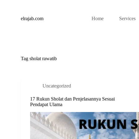
S
k
i
elrajab.com
Home
Services
p
t
o
c
o
n
t
Tag
sholat rawatib
e
n
t
Uncategorized
17 Rukun Sholat dan Penjelasannya Sesuai
Pendapat Ulama