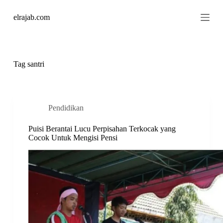
S
elrajab.com
k
i
p
t
o
c
Tag
santri
o
n
t
e
n
Pendidikan
t
Puisi Berantai Lucu Perpisahan Terkocak yang
Cocok Untuk Mengisi Pensi