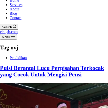
Home
Services
About
Blog
Contact
Search
elrajab.com
Menu
Tag
ovj
Pendidikan
Puisi Berantai Lucu Perpisahan Terkocak
yang Cocok Untuk Mengisi Pensi