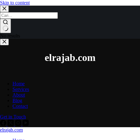
Skip to content
No results
elrajab.com
Home
Services
About
Blog
Contact
Get in Touch
elrajab.com