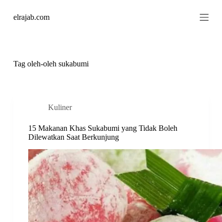
S
elrajab.com
k
i
p
t
o
c
Tag
oleh-oleh sukabumi
o
n
t
e
n
Kuliner
t
15 Makanan Khas Sukabumi yang Tidak Boleh
Dilewatkan Saat Berkunjung