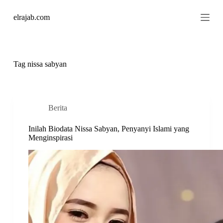
S
elrajab.com
k
i
p
t
o
c
Tag
nissa sabyan
o
n
t
e
n
Berita
t
Inilah Biodata Nissa Sabyan, Penyanyi Islami yang
Menginspirasi