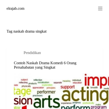
S
elrajab.com
k
i
p
t
o
c
Tag
naskah drama singkat
o
n
t
e
n
Pendidikan
t
Contoh Naskah Drama Komedi 6 Orang
Persahabatan yang Singkat