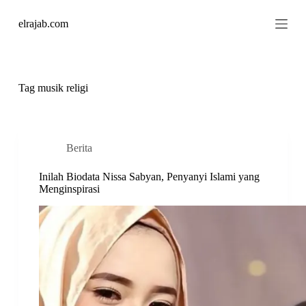
S
elrajab.com
k
i
p
t
o
c
Tag
musik religi
o
n
t
e
n
Berita
t
Inilah Biodata Nissa Sabyan, Penyanyi Islami yang
Menginspirasi