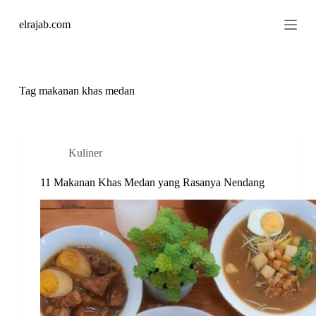
S
elrajab.com
k
i
p
t
o
c
Tag
makanan khas medan
o
n
t
e
n
Kuliner
t
11 Makanan Khas Medan yang Rasanya Nendang