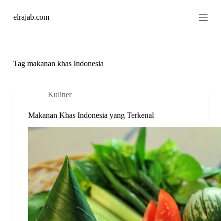
S
elrajab.com
k
i
p
t
o
c
Tag
makanan khas Indonesia
o
n
t
Kuliner
e
n
Makanan Khas Indonesia yang Terkenal
t