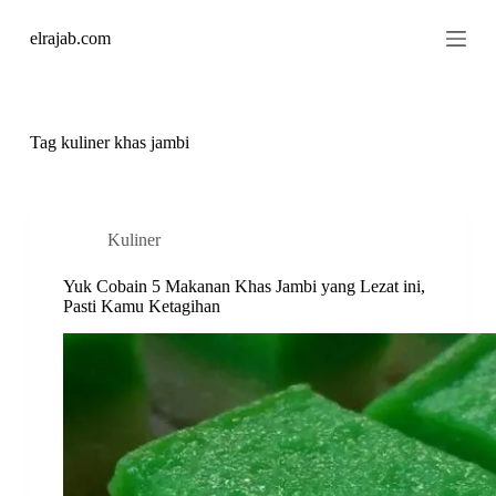
S
elrajab.com
k
i
p
t
o
c
Tag
kuliner khas jambi
o
n
t
e
n
Kuliner
t
Yuk Cobain 5 Makanan Khas Jambi yang Lezat ini,
Pasti Kamu Ketagihan