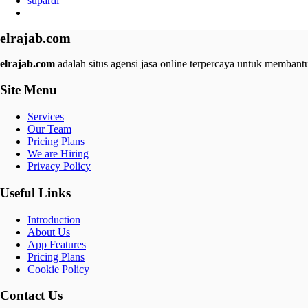
supardi
elrajab.com
elrajab.com
adalah situs agensi jasa online terpercaya untuk membantu
Site Menu
Services
Our Team
Pricing Plans
We are Hiring
Privacy Policy
Useful Links
Introduction
About Us
App Features
Pricing Plans
Cookie Policy
Contact Us