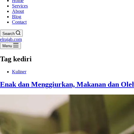
Home
Services
About
Blog
Contact
Search
elrajab.com
Menu
Tag
kediri
Kuliner
Enak dan Menggiurkan, Makanan dan Oleh-