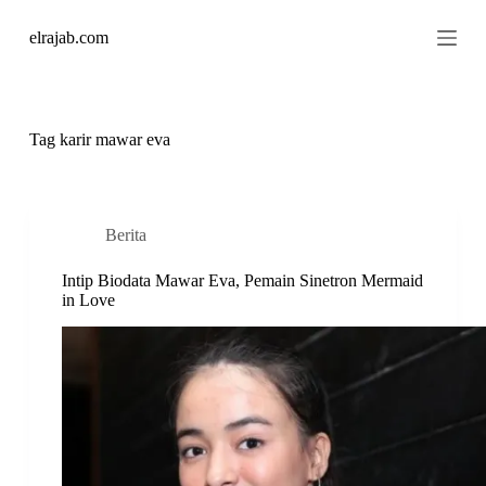
S
elrajab.com
k
i
p
t
o
c
Tag
karir mawar eva
o
n
t
e
n
Berita
t
Intip Biodata Mawar Eva, Pemain Sinetron Mermaid
in Love