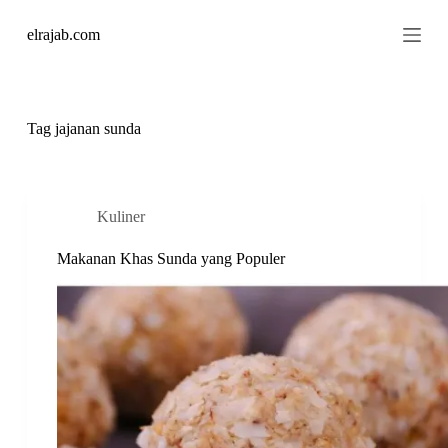
S
elrajab.com
k
i
p
t
o
c
Tag
jajanan sunda
o
n
t
e
n
Kuliner
t
Makanan Khas Sunda yang Populer