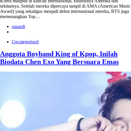
Korea maupun di kancah Internasional, khususnya Amerika dan
sekitarnya. Setelah mereka dipercaya tampil di AMA (American Music
Award) yang sekaligus menjadi debut internasional mereka, BTS juga
memenangkan Top…
supardi
Uncategorized
Anggota Boyband King of Kpop, Inilah
Biodata Chen Exo Yang Bersuara Emas