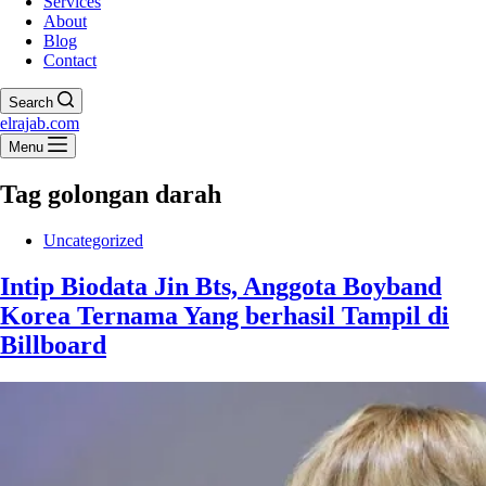
Services
About
Blog
Contact
Search
elrajab.com
Menu
Tag
golongan darah
Uncategorized
Intip Biodata Jin Bts, Anggota Boyband
Korea Ternama Yang berhasil Tampil di
Billboard