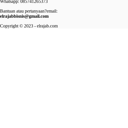
Whatsapp: 085741265373
Bantuan atau pertanyaan?email:
elrajabbisnis@gmail.com
Copyright © 2023 - elrajab.com