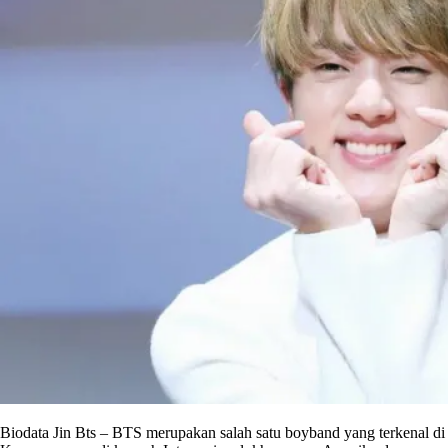
Biodata Jin Bts – BTS merupakan salah satu boyband yang terkenal di