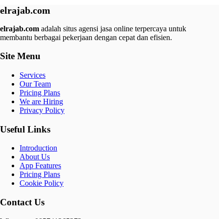
elrajab.com
elrajab.com
adalah situs agensi jasa online terpercaya untuk
membantu berbagai pekerjaan dengan cepat dan efisien.
Site Menu
Services
Our Team
Pricing Plans
We are Hiring
Privacy Policy
Useful Links
Introduction
About Us
App Features
Pricing Plans
Cookie Policy
Contact Us