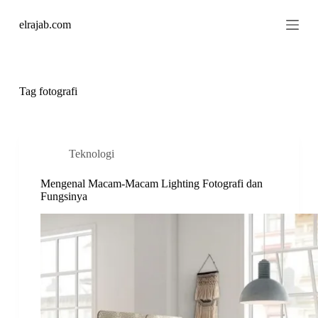
S
elrajab.com
k
i
p
t
o
c
Tag
fotografi
o
n
t
e
n
Teknologi
t
Mengenal Macam-Macam Lighting Fotografi dan
Fungsinya