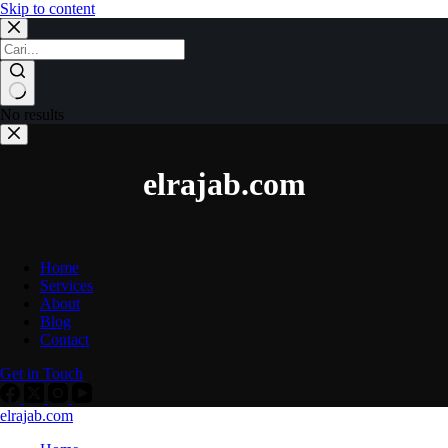
Skip to content
No results
elrajab.com
Home
Services
About
Blog
Contact
Get in Touch
elrajab.com