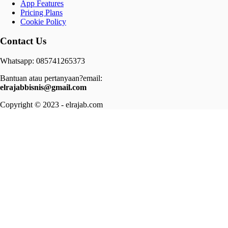
App Features
Pricing Plans
Cookie Policy
Contact Us
Whatsapp: 085741265373
Bantuan atau pertanyaan?email:
elrajabbisnis@gmail.com
Copyright © 2023 - elrajab.com