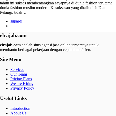
tahun ini sukses membentangkan sayapnya di dunia fashion terutama
dunia fashion muslim modern. Kesuksesan yang diraih oleh Dian
Pelangi, tidak…
supardi
elrajab.com
elrajab.com
adalah situs agensi jasa online terpercaya untuk
membantu berbagai pekerjaan dengan cepat dan efisien.
Site Menu
Services
Our Team
Pricing Plans
We are Hiring
Privacy Policy
Useful Links
Introduction
About Us