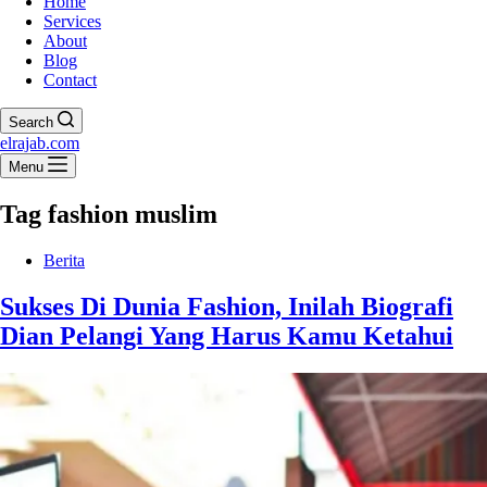
Home
Services
About
Blog
Contact
Search
elrajab.com
Menu
Tag
fashion muslim
Berita
Sukses Di Dunia Fashion, Inilah Biografi
Dian Pelangi Yang Harus Kamu Ketahui