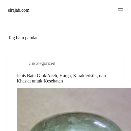
S
elrajab.com
k
i
p
t
o
c
Tag
batu pandan
o
n
t
e
n
Uncategorized
t
Jenis Batu Giok Aceh, Harga, Karakteristik, dan
Khasiat untuk Kesehatan