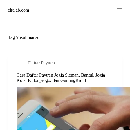
S
elrajab.com
k
i
p
t
o
c
Tag
Yusuf mansur
o
n
t
e
n
Daftar Paytren
t
Cara Daftar Paytren Jogja Sleman, Bantul, Jogja
Kota, Kulonprogo, dan GunungKidul