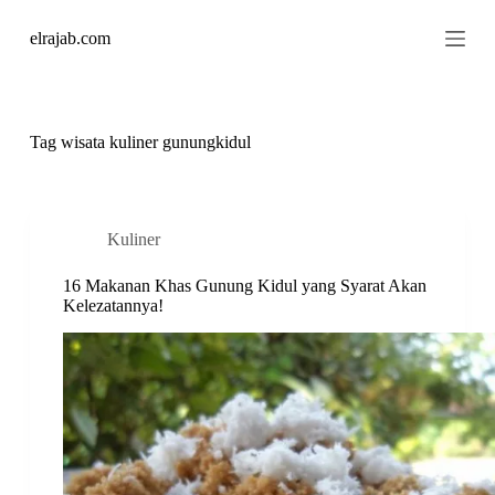
S
elrajab.com
k
i
p
t
o
c
Tag
wisata kuliner gunungkidul
o
n
t
e
n
Kuliner
t
16 Makanan Khas Gunung Kidul yang Syarat Akan
Kelezatannya!