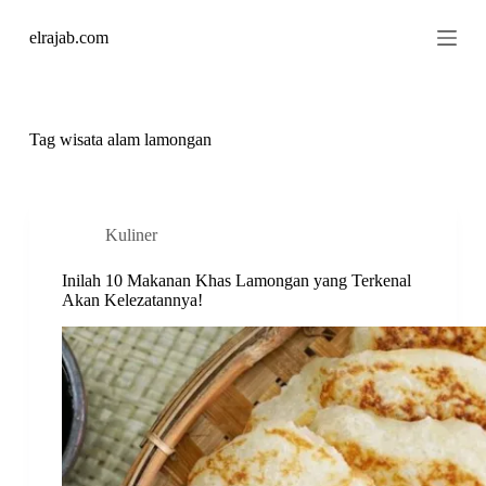
S
elrajab.com
k
i
p
t
o
c
Tag
wisata alam lamongan
o
n
t
e
n
Kuliner
t
Inilah 10 Makanan Khas Lamongan yang Terkenal
Akan Kelezatannya!