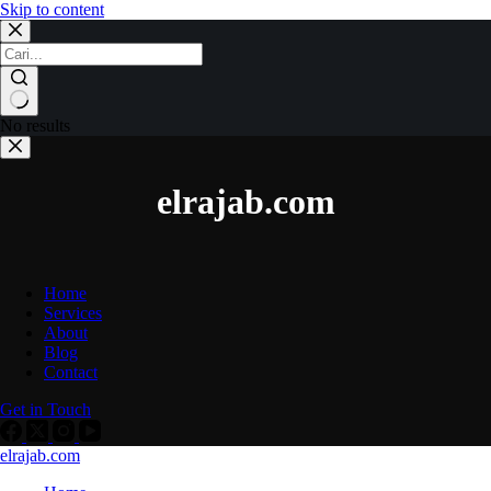
Skip to content
No results
elrajab.com
Home
Services
About
Blog
Contact
Get in Touch
elrajab.com