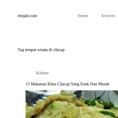
S
k
i
elrajab.com
Home
Services
p
t
o
c
o
n
t
Tag
tempat wisata di cilacap
e
n
t
Kuliner
15 Makanan Khas Cilacap Yang Enak Dan Murah