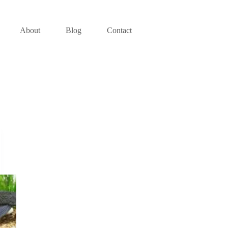
About
Blog
Contact