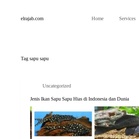
S
k
i
elrajab.com
Home
Services
p
t
o
c
o
n
t
Tag
sapu sapu
e
n
t
Uncategorized
Jenis Ikan Sapu Sapu Hias di Indonesia dan Dunia