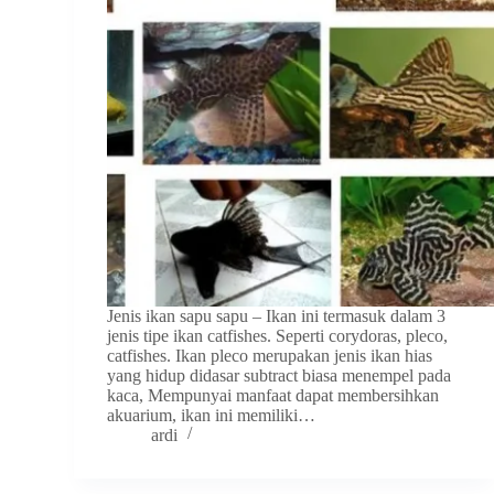
Jenis ikan sapu sapu – Ikan ini termasuk dalam 3
jenis tipe ikan catfishes. Seperti corydoras, pleco,
catfishes. Ikan pleco merupakan jenis ikan hias
yang hidup didasar subtract biasa menempel pada
kaca, Mempunyai manfaat dapat membersihkan
akuarium, ikan ini memiliki…
ardi