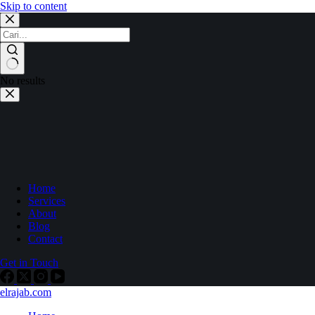
Skip to content
No results
Home
Services
About
Blog
Contact
Get in Touch
elrajab.com