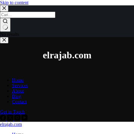
Skip to content
No results
elrajab.com
Home
Services
About
Blog
Contact
Get in Touch
elrajab.com