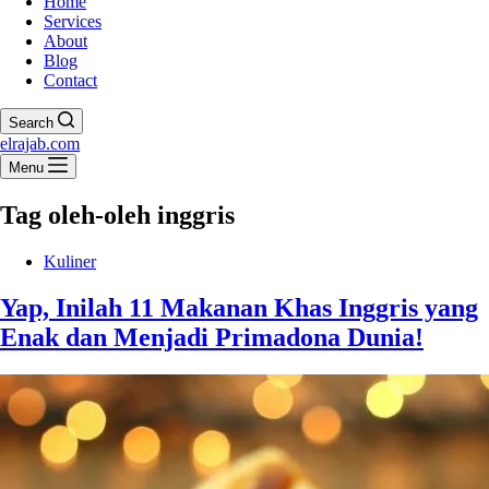
Home
Services
About
Blog
Contact
Search
elrajab.com
Menu
Tag
oleh-oleh inggris
Kuliner
Yap, Inilah 11 Makanan Khas Inggris yang
Enak dan Menjadi Primadona Dunia!