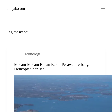
S
elrajab.com
k
i
p
t
o
c
Tag
maskapai
o
n
t
e
n
Teknologi
t
Macam-Macam Bahan Bakar Pesawat Terbang,
Helikopter, dan Jet