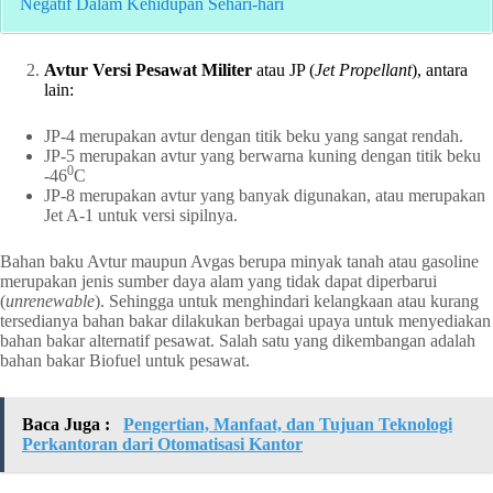
Negatif Dalam Kehidupan Sehari-hari
Avtur Versi Pesawat Militer
atau JP (
Jet Propellant
), antara
lain:
JP-4 merupakan avtur dengan titik beku yang sangat rendah.
JP-5 merupakan avtur yang berwarna kuning dengan titik beku
0
-46
C
JP-8 merupakan avtur yang banyak digunakan, atau merupakan
Jet A-1 untuk versi sipilnya.
Bahan baku Avtur maupun Avgas berupa minyak tanah atau gasoline
merupakan jenis sumber daya alam yang tidak dapat diperbarui
(
unrenewable
). Sehingga untuk menghindari kelangkaan atau kurang
tersedianya bahan bakar dilakukan berbagai upaya untuk menyediakan
bahan bakar alternatif pesawat. Salah satu yang dikembangan adalah
bahan bakar Biofuel untuk pesawat.
Baca Juga :
Pengertian, Manfaat, dan Tujuan Teknologi
Perkantoran dari Otomatisasi Kantor