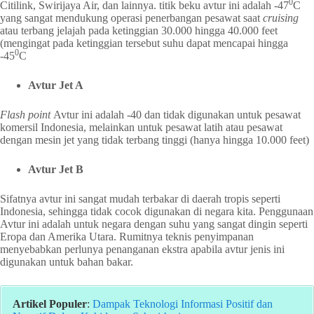
0
Citilink, Swirijaya Air, dan lainnya. titik beku avtur ini adalah -47
C
yang sangat mendukung operasi penerbangan pesawat saat
cruising
atau terbang jelajah pada ketinggian 30.000 hingga 40.000 feet
(mengingat pada ketinggian tersebut suhu dapat mencapai hingga
0
-45
C
Avtur Jet A
Flash point
Avtur ini adalah -40 dan tidak digunakan untuk pesawat
komersil Indonesia, melainkan untuk pesawat latih atau pesawat
dengan mesin jet yang tidak terbang tinggi (hanya hingga 10.000 feet)
Avtur Jet B
Sifatnya avtur ini sangat mudah terbakar di daerah tropis seperti
Indonesia, sehingga tidak cocok digunakan di negara kita. Penggunaan
Avtur ini adalah untuk negara dengan suhu yang sangat dingin seperti
Eropa dan Amerika Utara. Rumitnya teknis penyimpanan
menyebabkan perlunya penanganan ekstra apabila avtur jenis ini
digunakan untuk bahan bakar.
Artikel Populer
:
Dampak Teknologi Informasi Positif dan