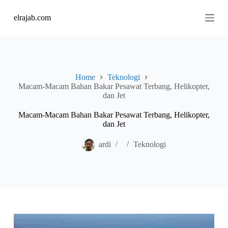
S
elrajab.com
k
i
p
t
o
c
o
Home
Teknologi
n
Macam-Macam Bahan Bakar Pesawat Terbang, Helikopter,
t
dan Jet
e
n
Macam-Macam Bahan Bakar Pesawat Terbang, Helikopter,
t
dan Jet
ardi
Teknologi