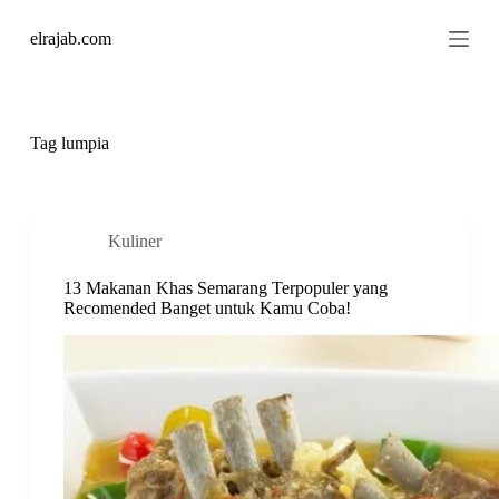
S
elrajab.com
k
i
p
t
o
c
Tag
lumpia
o
n
t
e
n
Kuliner
t
13 Makanan Khas Semarang Terpopuler yang
Recomended Banget untuk Kamu Coba!