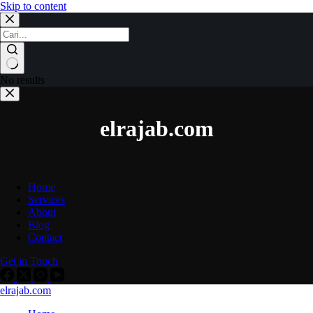
Skip to content
No results
elrajab.com
Home
Services
About
Blog
Contact
Get in Touch
elrajab.com