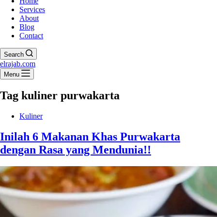
Home
Services
About
Blog
Contact
Search
elrajab.com
Menu
Tag
kuliner purwakarta
Kuliner
Inilah 6 Makanan Khas Purwakarta
dengan Rasa yang Mendunia!!