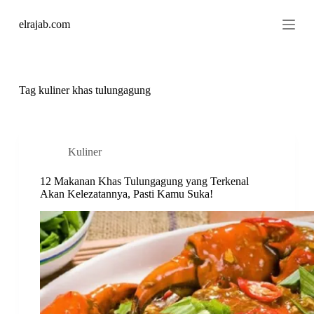
S
elrajab.com
k
i
p
t
o
c
Tag
kuliner khas tulungagung
o
n
t
e
n
Kuliner
t
12 Makanan Khas Tulungagung yang Terkenal
Akan Kelezatannya, Pasti Kamu Suka!