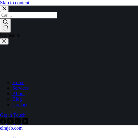
Skip to content
No results
Home
Services
About
Blog
Contact
Get in Touch
elrajab.com