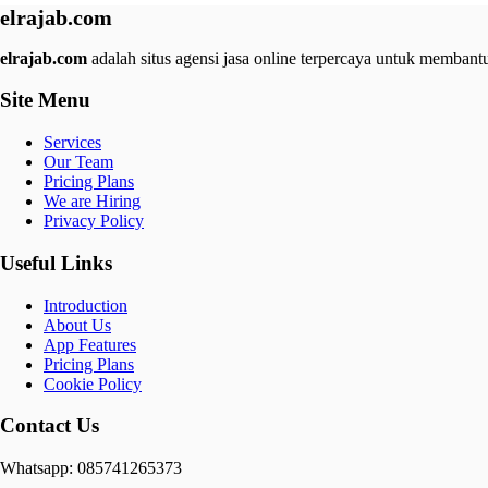
elrajab.com
elrajab.com
adalah situs agensi jasa online terpercaya untuk membantu
Site Menu
Services
Our Team
Pricing Plans
We are Hiring
Privacy Policy
Useful Links
Introduction
About Us
App Features
Pricing Plans
Cookie Policy
Contact Us
Whatsapp: 085741265373