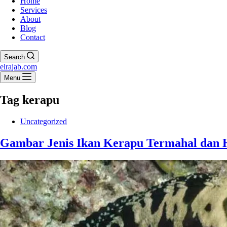
Home
Services
About
Blog
Contact
Search
elrajab.com
Menu
Tag
kerapu
Uncategorized
Gambar Jenis Ikan Kerapu Termahal dan 