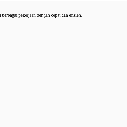
 berbagai pekerjaan dengan cepat dan efisien.