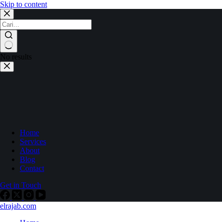
Skip to content
No results
Home
Services
About
Blog
Contact
Get in Touch
elrajab.com