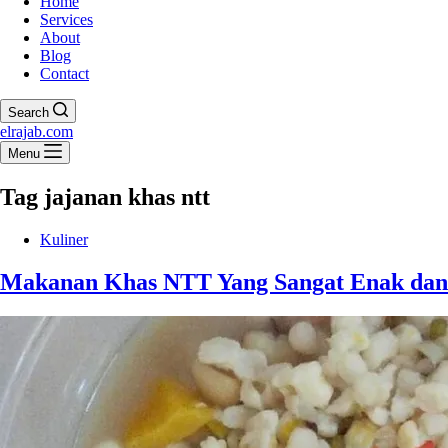
Home
Services
About
Blog
Contact
Search
elrajab.com
Menu
Tag
jajanan khas ntt
Kuliner
Makanan Khas NTT Yang Sangat Enak dan