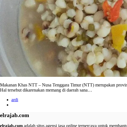
Makanan Khas NTT – Nusa Tenggara Timur (NTT) merupakan provinsi di
Hal tersebut dikarenakan memang di daerah sana…
ardi
elrajab.com
elrajab.com
adalah situs agensi jasa online terpercaya untuk membantu