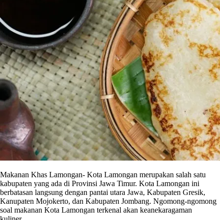
Makanan Khas Lamongan- Kota Lamongan merupakan salah satu
kabupaten yang ada di Provinsi Jawa Timur. Kota Lamongan ini
berbatasan langsung dengan pantai utara Jawa, Kabupaten Gresik,
Kanupaten Mojokerto, dan Kabupaten Jombang. Ngomong-ngomong
soal makanan Kota Lamongan terkenal akan keanekaragaman
kuliner…