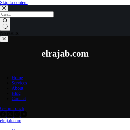
Skip to content
No results
elrajab.com
Home
Services
About
Blog
Contact
Get in Touch
elrajab.com