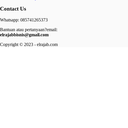
Contact Us
Whatsapp: 085741265373
Bantuan atau pertanyaan?email:
elrajabbisnis@gmail.com
Copyright © 2023 - elrajab.com