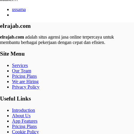
ussama
elrajab.com
elrajab.com
adalah situs agensi jasa online terpercaya untuk
membantu berbagai pekerjaan dengan cepat dan efisien.
Site Menu
Services
Our Team
Pricing Plans
We are Hiring
Privacy Policy
Useful Links
Introduction
About Us
App Features
Pricing Plans
Cookie Policy