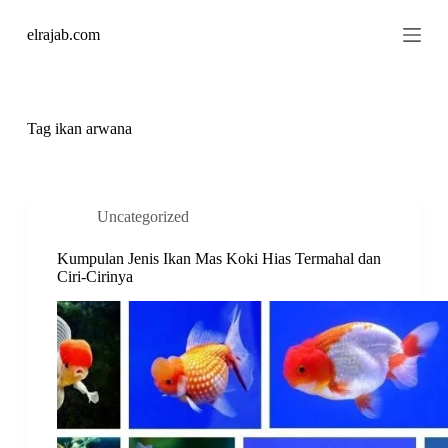
S
elrajab.com
k
i
p
t
o
c
Tag
ikan arwana
o
n
t
e
n
Uncategorized
t
Kumpulan Jenis Ikan Mas Koki Hias Termahal dan
Ciri-Cirinya