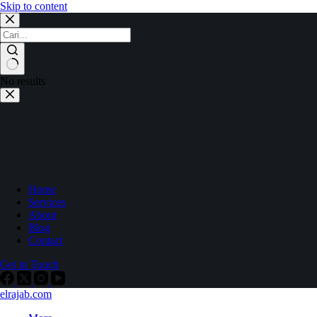
Skip to content
No results
Home
Services
About
Blog
Contact
Get in Touch
elrajab.com