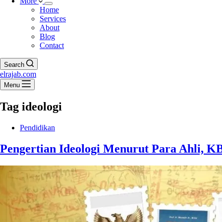
More
Home
Services
About
Blog
Contact
Search
elrajab.com
Menu
Tag
ideologi
Pendidikan
Pengertian Ideologi Menurut Para Ahli, KB