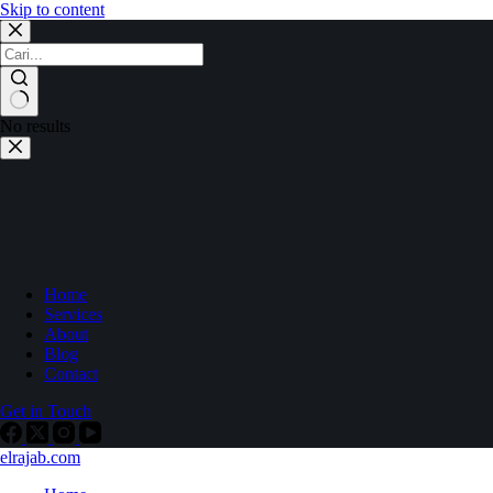
Skip to content
No results
Home
Services
About
Blog
Contact
Get in Touch
elrajab.com