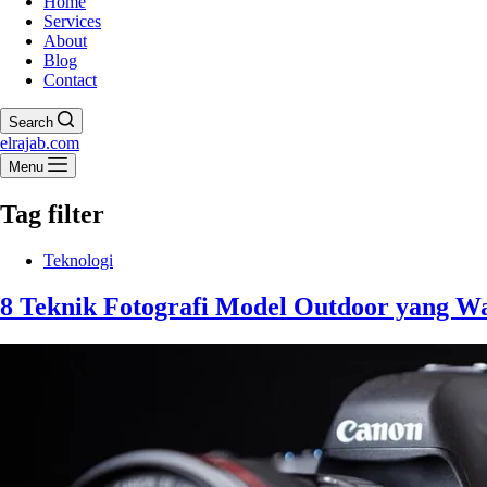
Home
Services
About
Blog
Contact
Search
elrajab.com
Menu
Tag
filter
Teknologi
8 Teknik Fotografi Model Outdoor yang W