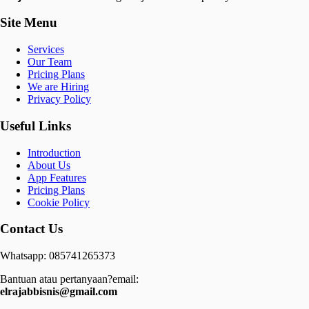
Site Menu
Services
Our Team
Pricing Plans
We are Hiring
Privacy Policy
Useful Links
Introduction
About Us
App Features
Pricing Plans
Cookie Policy
Contact Us
Whatsapp: 085741265373
Bantuan atau pertanyaan?email:
elrajabbisnis@gmail.com