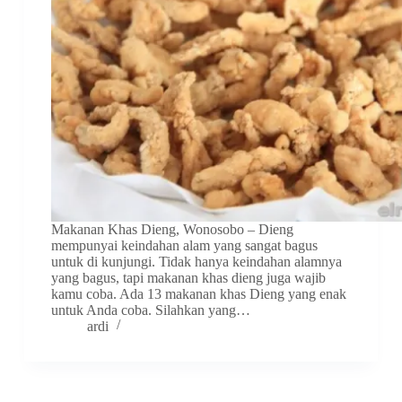
Makanan Khas Dieng, Wonosobo – Dieng
mempunyai keindahan alam yang sangat bagus
untuk di kunjungi. Tidak hanya keindahan alamnya
yang bagus, tapi makanan khas dieng juga wajib
kamu coba. Ada 13 makanan khas Dieng yang enak
untuk Anda coba. Silahkan yang…
ardi