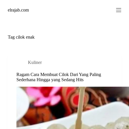
S
elrajab.com
k
i
p
t
o
c
Tag
cilok enak
o
n
t
e
n
Kuliner
t
Ragam Cara Membuat Cilok Dari Yang Paling
Sederhana Hingga yang Sedang Hits