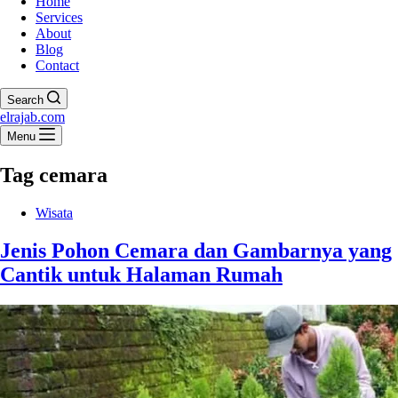
Home
Services
About
Blog
Contact
Search
elrajab.com
Menu
Tag
cemara
Wisata
Jenis Pohon Cemara dan Gambarnya yang
Cantik untuk Halaman Rumah