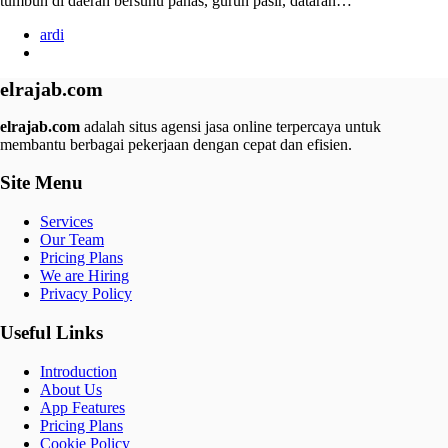
tumbuh di daerah bersuhu panas, gurun pasir, dataran…
ardi
elrajab.com
elrajab.com
adalah situs agensi jasa online terpercaya untuk
membantu berbagai pekerjaan dengan cepat dan efisien.
Site Menu
Services
Our Team
Pricing Plans
We are Hiring
Privacy Policy
Useful Links
Introduction
About Us
App Features
Pricing Plans
Cookie Policy