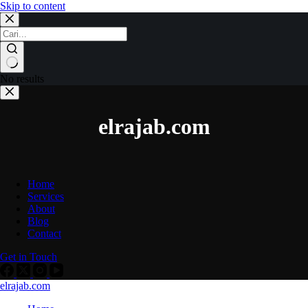
Skip to content
No results
elrajab.com
Home
Services
About
Blog
Contact
Get in Touch
elrajab.com