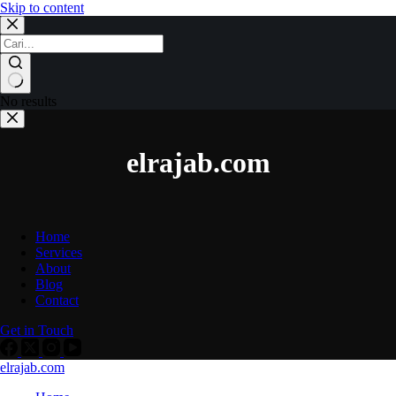
Skip to content
No results
elrajab.com
Home
Services
About
Blog
Contact
Get in Touch
elrajab.com