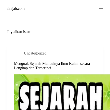
S
elrajab.com
k
i
p
t
o
c
Tag
aliran islam
o
n
t
e
n
Uncategorized
t
Menguak Sejarah Munculnya Ilmu Kalam secara
Lengkap dan Terperinci