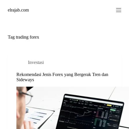
S
elrajab.com
k
i
p
t
o
c
Tag
trading forex
o
n
t
e
n
Investasi
t
Rekomendasi Jenis Forex yang Bergerak Tren dan
Sideways